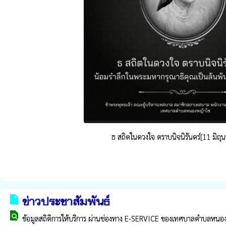
ธ สถิตในดวงใจ ตราบนิจนิรันดร์[11 มิถ
insert_drive_file
ข่าวประชาสัมพันธ์
find_in_page
ข้อมูลสถิติการให้บริการ ผ่านช่องทาง E-SERVICE ของเทศบาลตำบลห