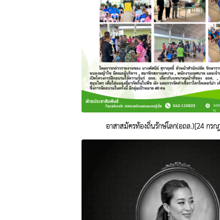
อาสาสมัครท้องถิ่นรักษ์โลก(อถล.)[24 กร