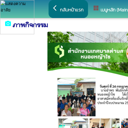
arrow_back_ios
apps
กลับหน้าแรก
เมนูหลัก (Main
camera_alt
ภาพกิจกรรม